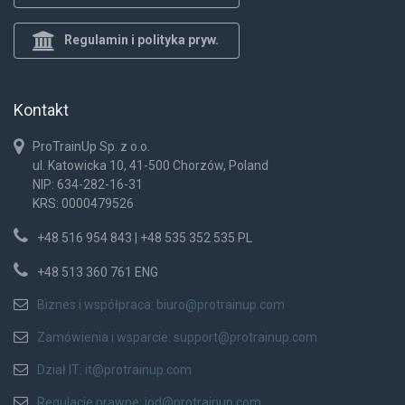
Regulamin i polityka pryw.
Kontakt
ProTrainUp Sp. z o.o.
ul. Katowicka 10, 41-500 Chorzów, Poland
NIP: 634-282-16-31
KRS: 0000479526
+48 516 954 843 | +48 535 352 535 PL
+48 513 360 761 ENG
Biznes i współpraca:
biuro@protrainup.com
Zamówienia i wsparcie:
support@protrainup.com
Dział IT:
it@protrainup.com
Regulacje prawne:
iod@protrainup.com