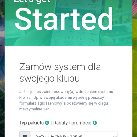
Started
Zamów system dla
swojego klubu
Jeżeli jesteś zainteresowany(a) wdrożeniem systemu
ProTrainUp w swojej akademii wypełnij poniższy
formularz zgłoszeniowy, a odezwiemy się w ciągu
maksymalnie 24h.
Typ pakietu
| Rabaty i promocje